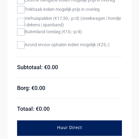
Externe navigatie indien mogelijk prijs in overleg
Trekhaak indien mogelijk prijs in overleg
Verhuispakket (€17,50,- p/d) (steekwagen | hondje
| dekens | spanband)
Buitenland toeslag (€10,- p/d)
Avond ervoor ophalen indien mogelijk (€25,-)
Subtotaal: €
0.00
Borg: €
0.00
Totaal: €
0.00
Huur Direct