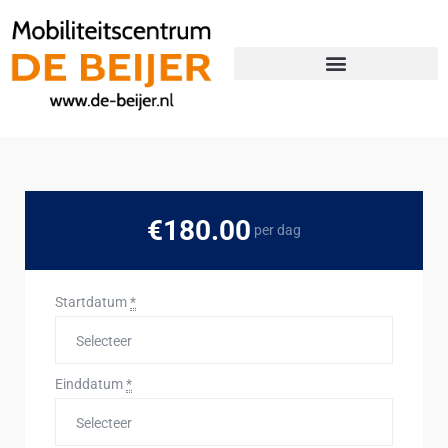
Over Autoverhuur De Beijer
Terug naar De Beijer Website
€180.00
per dag
Startdatum
*
Einddatum
*