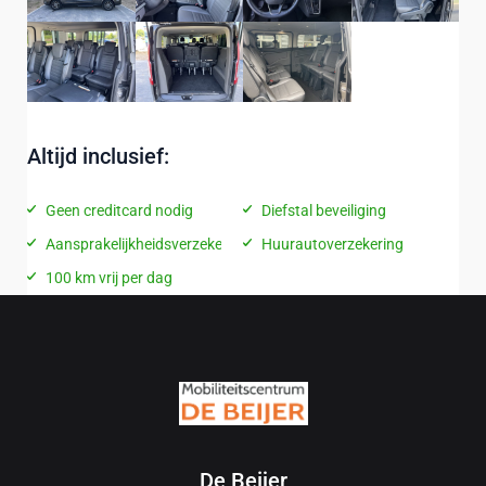
Altijd inclusief:
Geen creditcard nodig
Diefstal beveiliging
Aansprakelijkheidsverzekering
Huurautoverzekering
100 km vrij per dag
De Beijer